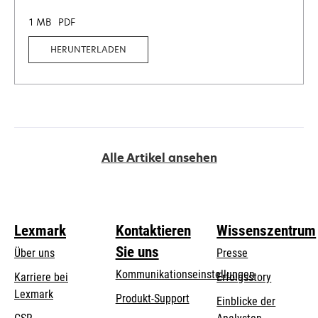
1 MB
PDF
HERUNTERLADEN
Alle Artikel ansehen
Lexmark
Kontaktieren
Wissenszentrum
Sie uns
Über uns
Presse
Kommunikationseinstellungen
Karriere bei
Erfolgsstory
Lexmark
wird
wird
Produkt-Support
Einblicke der
in
in