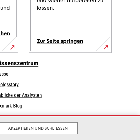
und wieder aufbereiten zu
 und
lassen.
chen
Zur Seite springen
issenszentrum
esse
folgsstory
nblicke der Analysten
xmark Blog
AKZEPTIEREN UND SCHLIESSEN