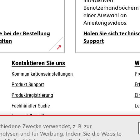
interaktiven
Benutzerhandbüchern
einer Auswahl an
Anleitungsvideos.
e bei der Bestellung
Holen Sie sich technis
alten
Support
wird
in
Kontaktieren Sie uns
W
einer
Kommunikationseinstellungen
Pr
neuen
wird
wird
Registerkarte
Produkt-Support
Er
in
in
geöffnet
Produktregistrierung
Ei
einer
einer
Fachhändler Suche
Le
neuen
neuen
Registerkarte
Registerkarte
Lexmark Bestellungen
geöffnet
geöffnet
chiedene Zwecke verwendet, z. B. zur
Lexmark Distributoren
Analysen und für Werbung. Indem Sie die Website