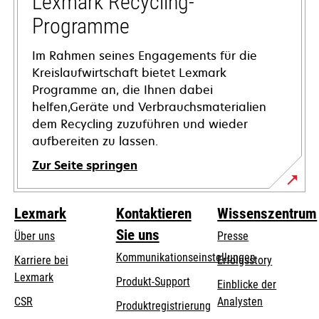
Lexmark Recycling-
geöffnet
Programme
Im Rahmen seines Engagements für die
Kreislaufwirtschaft bietet Lexmark
Programme an, die Ihnen dabei
helfen,Geräte und Verbrauchsmaterialien
dem Recycling zuzuführen und wieder
aufbereiten zu lassen.
Zur Seite springen
Lexmark
Kontaktieren
Wissenszentrum
Sie uns
Über uns
Presse
Kommunikationseinstellungen
Karriere bei
Erfolgsstory
Lexmark
wird
wird
Produkt-Support
Einblicke der
in
in
CSR
Analysten
Produktregistrierung
einer
einer