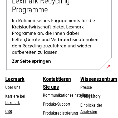
Lexmark Recycling-
geöffnet
Programme
Im Rahmen seines Engagements für die
Kreislaufwirtschaft bietet Lexmark
Programme an, die Ihnen dabei
helfen,Geräte und Verbrauchsmaterialien
dem Recycling zuzuführen und wieder
aufbereiten zu lassen.
Zur Seite springen
Lexmark
Kontaktieren
Wissenszentrum
Sie uns
Über uns
Presse
Kommunikationseinstellungen
Karriere bei
Erfolgsstory
Lexmark
wird
wird
Produkt-Support
Einblicke der
in
in
CSR
Analysten
Produktregistrierung
einer
einer