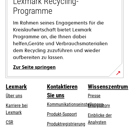
Lexmark Recycling-
geöffnet
Programme
Im Rahmen seines Engagements für die
Kreislaufwirtschaft bietet Lexmark
Programme an, die Ihnen dabei
helfen,Geräte und Verbrauchsmaterialien
dem Recycling zuzuführen und wieder
aufbereiten zu lassen.
Zur Seite springen
Lexmark
Kontaktieren
Wissenszentrum
Sie uns
Über uns
Presse
Kommunikationseinstellungen
Karriere bei
Erfolgsstory
Lexmark
wird
wird
Produkt-Support
Einblicke der
in
in
CSR
Analysten
Produktregistrierung
einer
einer