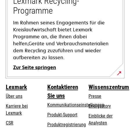
Lexmark Recycling-
geöffnet
Programme
Im Rahmen seines Engagements für die
Kreislaufwirtschaft bietet Lexmark
Programme an, die Ihnen dabei
helfen,Geräte und Verbrauchsmaterialien
dem Recycling zuzuführen und wieder
aufbereiten zu lassen.
Zur Seite springen
Lexmark
Kontaktieren
Wissenszentrum
Sie uns
Über uns
Presse
Kommunikationseinstellungen
Karriere bei
Erfolgsstory
Lexmark
wird
wird
Produkt-Support
Einblicke der
in
in
CSR
Analysten
Produktregistrierung
einer
einer