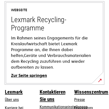
in
einer
WEBSEITE
neuen
Registerkarte
Lexmark Recycling-
geöffnet
Programme
Im Rahmen seines Engagements für die
Kreislaufwirtschaft bietet Lexmark
Programme an, die Ihnen dabei
helfen,Geräte und Verbrauchsmaterialien
dem Recycling zuzuführen und wieder
aufbereiten zu lassen.
Zur Seite springen
Lexmark
Kontaktieren
Wissenszentrum
Sie uns
Über uns
Presse
Kommunikationseinstellungen
Karriere bei
Erfolgsstory