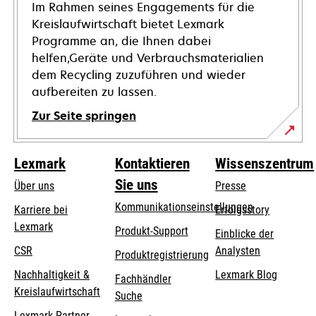
Im Rahmen seines Engagements für die
Kreislaufwirtschaft bietet Lexmark
Programme an, die Ihnen dabei
helfen,Geräte und Verbrauchsmaterialien
dem Recycling zuzuführen und wieder
aufbereiten zu lassen.
Zur Seite springen
Lexmark
Kontaktieren
Wissenszentrum
Sie uns
Über uns
Presse
Kommunikationseinstellungen
Karriere bei
Erfolgsstory
Lexmark
wird
wird
Produkt-Support
Einblicke der
in
in
CSR
Analysten
Produktregistrierung
einer
einer
Nachhaltigkeit &
Lexmark Blog
Fachhändler
neuen
neuen
Kreislaufwirtschaft
Suche
Registerkarte
Registerkarte
geöffnet
geöffnet
Lexmark-Partner