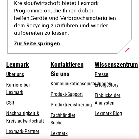
Kreislaufwirtschaft bietet Lexmark
Programme an, die Ihnen dabei
helfen,Geräte und Verbrauchsmaterialien
dem Recycling zuzuführen und wieder
aufbereiten zu lassen.
Zur Seite springen
Lexmark
Kontaktieren
Wissenszentrum
Sie uns
Über uns
Presse
Kommunikationseinstellungen
Karriere bei
Erfolgsstory
Lexmark
wird
wird
Produkt-Support
Einblicke der
in
in
CSR
Analysten
Produktregistrierung
einer
einer
Nachhaltigkeit &
Lexmark Blog
Fachhändler
neuen
neuen
Kreislaufwirtschaft
Suche
Registerkarte
Registerkarte
geöffnet
geöffnet
Lexmark-Partner
Lexmark