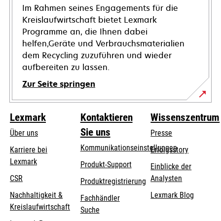
Im Rahmen seines Engagements für die
Kreislaufwirtschaft bietet Lexmark
Programme an, die Ihnen dabei
helfen,Geräte und Verbrauchsmaterialien
dem Recycling zuzuführen und wieder
aufbereiten zu lassen.
Zur Seite springen
Lexmark
Kontaktieren
Wissenszentrum
Sie uns
Über uns
Presse
Kommunikationseinstellungen
Karriere bei
Erfolgsstory
Lexmark
wird
wird
Produkt-Support
Einblicke der
in
in
CSR
Analysten
Produktregistrierung
einer
einer
Nachhaltigkeit &
Lexmark Blog
Fachhändler
neuen
neuen
Kreislaufwirtschaft
Suche
Registerkarte
Registerkarte