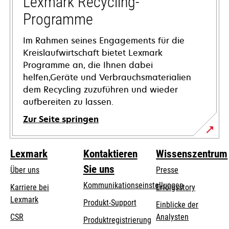
Lexmark Recycling-
geöffnet
Programme
Im Rahmen seines Engagements für die
Kreislaufwirtschaft bietet Lexmark
Programme an, die Ihnen dabei
helfen,Geräte und Verbrauchsmaterialien
dem Recycling zuzuführen und wieder
aufbereiten zu lassen.
Zur Seite springen
Lexmark
Kontaktieren
Wissenszentrum
Sie uns
Über uns
Presse
Kommunikationseinstellungen
Karriere bei
Erfolgsstory
Lexmark
wird
wird
Produkt-Support
Einblicke der
in
in
CSR
Analysten
Produktregistrierung
einer
einer