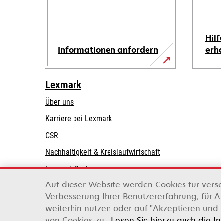
Hilf
Informationen anfordern
erh
Lexmark
Über uns
Karriere bei Lexmark
CSR
Nachhaltigkeit & Kreislaufwirtschaft
Lexmark-Partner
Auf dieser Website werden Cookies für vers
Verbesserung Ihrer Benutzererfahrung, für 
weiterhin nutzen oder auf "Akzeptieren und 
Lexmark International, Inc., ein Unternehmen v
von Cookies zu.
Lesen Sie hierzu auch die I