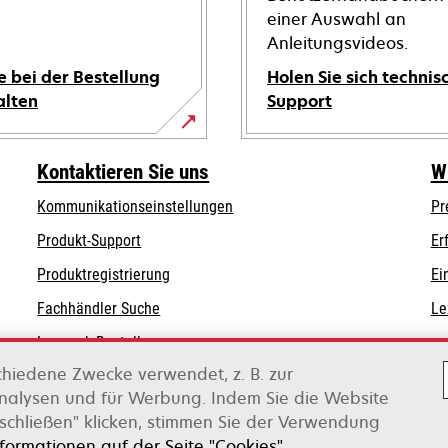
einer Auswahl an
Anleitungsvideos.
e bei der Bestellung
Holen Sie sich technis
alten
Support
wird
in
Kontaktieren Sie uns
W
einer
Kommunikationseinstellungen
Pr
neuen
wird
wird
Registerkarte
Produkt-Support
Er
in
in
geöffnet
Produktregistrierung
Ei
einer
einer
Fachhändler Suche
Le
neuen
neuen
Registerkarte
Registerkarte
Lexmark Bestellungen
geöffnet
geöffnet
chiedene Zwecke verwendet, z. B. zur
Lexmark Distributoren
Analysen und für Werbung. Indem Sie die Website
schließen" klicken, stimmen Sie der Verwendung
on Xerox
nformationen auf der Seite "Cookies".