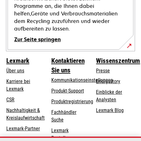
Programme an, die Ihnen dabei
helfen,Geräte und Verbrauchsmaterialien
dem Recycling zuzuführen und wieder
aufbereiten zu lassen.
Zur Seite springen
Lexmark
Kontaktieren
Wissenszentrum
Sie uns
Über uns
Presse
Kommunikationseinstellungen
Karriere bei
Erfolgsstory
Lexmark
wird
wird
Produkt-Support
Einblicke der
in
in
CSR
Analysten
Produktregistrierung
einer
einer
Nachhaltigkeit &
Lexmark Blog
Fachhändler
neuen
neuen
Kreislaufwirtschaft
Suche
Registerkarte
Registerkarte
geöffnet
geöffnet
Lexmark-Partner
Lexmark
Bestellungen