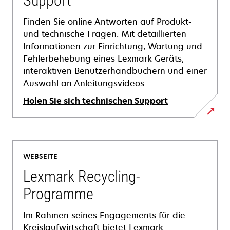
Support
Finden Sie online Antworten auf Produkt-
und technische Fragen. Mit detaillierten
Informationen zur Einrichtung, Wartung und
Fehlerbehebung eines Lexmark Geräts,
interaktiven Benutzerhandbüchern und einer
Auswahl an Anleitungsvideos.
Holen Sie sich technischen Support
wird
in
einer
WEBSEITE
neuen
Registerkarte
Lexmark Recycling-
geöffnet
Programme
Im Rahmen seines Engagements für die
Kreislaufwirtschaft bietet Lexmark