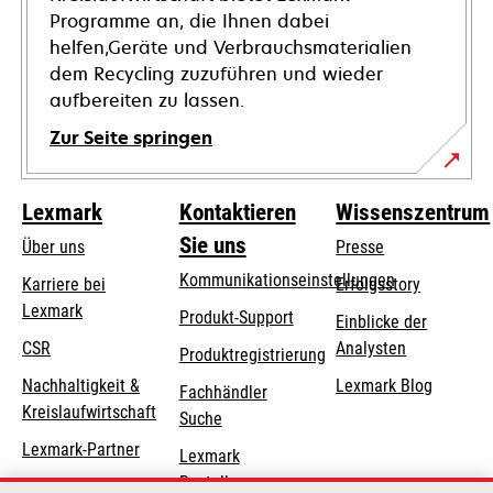
Programme an, die Ihnen dabei
helfen,Geräte und Verbrauchsmaterialien
dem Recycling zuzuführen und wieder
aufbereiten zu lassen.
Zur Seite springen
Lexmark
Kontaktieren
Wissenszentrum
Sie uns
Über uns
Presse
Kommunikationseinstellungen
Karriere bei
Erfolgsstory
Lexmark
wird
wird
Produkt-Support
Einblicke der
in
in
CSR
Analysten
Produktregistrierung
einer
einer
Nachhaltigkeit &
Lexmark Blog
Fachhändler
neuen
neuen
Kreislaufwirtschaft
Suche
Registerkarte
Registerkarte
geöffnet
geöffnet
Lexmark-Partner
Lexmark
Bestellungen