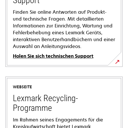
Support
Finden Sie online Antworten auf Produkt-
und technische Fragen. Mit detaillierten
Informationen zur Einrichtung, Wartung und
Fehlerbehebung eines Lexmark Geräts,
interaktiven Benutzerhandbüchern und einer
Auswahl an Anleitungsvideos.
Holen Sie sich technischen Support
wird
in
einer
WEBSEITE
neuen
Registerkarte
Lexmark Recycling-
geöffnet
Programme
Im Rahmen seines Engagements für die
Kreislaufwirtschaft bietet Lexmark