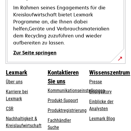
Im Rahmen seines Engagements für die
Kreislaufwirtschaft bietet Lexmark
Programme an, die Ihnen dabei
helfen,Geräte und Verbrauchsmaterialien
dem Recycling zuzuführen und wieder
aufbereiten zu lassen.
Zur Seite springen
Lexmark
Kontaktieren
Wissenszentrum
Sie uns
Über uns
Presse
Kommunikationseinstellungen
Karriere bei
Erfolgsstory
Lexmark
wird
wird
Produkt-Support
Einblicke der
in
in
CSR
Analysten
Produktregistrierung
einer
einer
Nachhaltigkeit &
Lexmark Blog
Fachhändler
neuen
neuen
Kreislaufwirtschaft
Suche
Registerkarte
Registerkarte