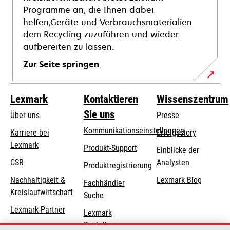
Programme an, die Ihnen dabei
helfen,Geräte und Verbrauchsmaterialien
dem Recycling zuzuführen und wieder
aufbereiten zu lassen.
Zur Seite springen
Lexmark
Kontaktieren
Wissenszentrum
Sie uns
Über uns
Presse
Kommunikationseinstellungen
Karriere bei
Erfolgsstory
Lexmark
wird
wird
Produkt-Support
Einblicke der
in
in
CSR
Analysten
Produktregistrierung
einer
einer
Nachhaltigkeit &
Lexmark Blog
Fachhändler
neuen
neuen
Kreislaufwirtschaft
Suche
Registerkarte
Registerkarte
geöffnet
geöffnet
Lexmark-Partner
Lexmark
Bestellungen