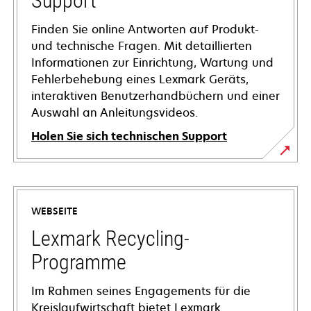
Support
Finden Sie online Antworten auf Produkt-
und technische Fragen. Mit detaillierten
Informationen zur Einrichtung, Wartung und
Fehlerbehebung eines Lexmark Geräts,
interaktiven Benutzerhandbüchern und einer
Auswahl an Anleitungsvideos.
Holen Sie sich technischen Support
wird
in
einer
WEBSEITE
neuen
Registerkarte
Lexmark Recycling-
geöffnet
Programme
Im Rahmen seines Engagements für die
Kreislaufwirtschaft bietet Lexmark