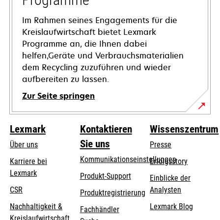
Im Rahmen seines Engagements für die
Kreislaufwirtschaft bietet Lexmark
Programme an, die Ihnen dabei
helfen,Geräte und Verbrauchsmaterialien
dem Recycling zuzuführen und wieder
aufbereiten zu lassen.
Zur Seite springen
Lexmark
Kontaktieren
Wissenszentrum
Sie uns
Über uns
Presse
Kommunikationseinstellungen
Karriere bei
Erfolgsstory
Lexmark
wird
wird
Produkt-Support
Einblicke der
in
in
CSR
Analysten
Produktregistrierung
einer
einer
Nachhaltigkeit &
Lexmark Blog
Fachhändler
neuen
neuen
Kreislaufwirtschaft