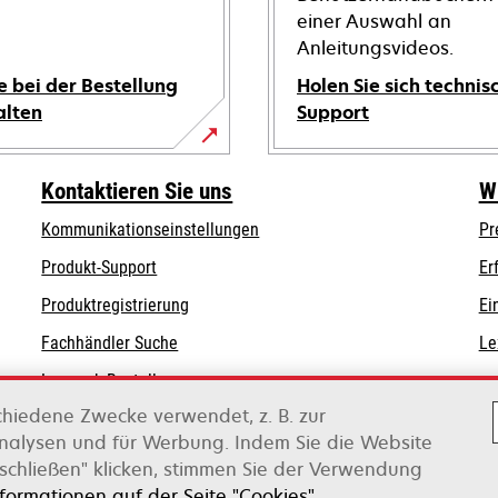
einer Auswahl an
Anleitungsvideos.
e bei der Bestellung
Holen Sie sich technis
alten
Support
wird
in
Kontaktieren Sie uns
W
einer
Kommunikationseinstellungen
Pr
neuen
wird
wird
Registerkarte
Produkt-Support
Er
in
in
geöffnet
Produktregistrierung
Ei
einer
einer
Fachhändler Suche
Le
neuen
neuen
Registerkarte
Registerkarte
Lexmark Bestellungen
geöffnet
geöffnet
chiedene Zwecke verwendet, z. B. zur
Lexmark Distributoren
Analysen und für Werbung. Indem Sie die Website
schließen" klicken, stimmen Sie der Verwendung
on Xerox
nformationen auf der Seite "Cookies".