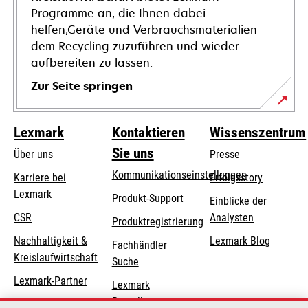
Programme an, die Ihnen dabei
helfen,Geräte und Verbrauchsmaterialien
dem Recycling zuzuführen und wieder
aufbereiten zu lassen.
Zur Seite springen
Lexmark
Kontaktieren
Wissenszentrum
Sie uns
Über uns
Presse
Kommunikationseinstellungen
Karriere bei
Erfolgsstory
Lexmark
wird
wird
Produkt-Support
Einblicke der
in
in
CSR
Analysten
Produktregistrierung
einer
einer
Nachhaltigkeit &
Lexmark Blog
Fachhändler
neuen
neuen
Kreislaufwirtschaft
Suche
Registerkarte
Registerkarte
geöffnet
geöffnet
Lexmark-Partner
Lexmark
Bestellungen