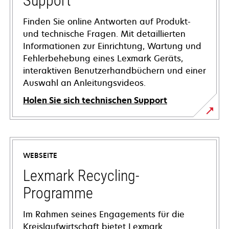
Support
Finden Sie online Antworten auf Produkt-
und technische Fragen. Mit detaillierten
Informationen zur Einrichtung, Wartung und
Fehlerbehebung eines Lexmark Geräts,
interaktiven Benutzerhandbüchern und einer
Auswahl an Anleitungsvideos.
Holen Sie sich technischen Support
wird
in
einer
WEBSEITE
neuen
Registerkarte
Lexmark Recycling-
geöffnet
Programme
Im Rahmen seines Engagements für die
Kreislaufwirtschaft bietet Lexmark