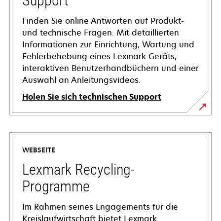
Support
Finden Sie online Antworten auf Produkt-
und technische Fragen. Mit detaillierten
Informationen zur Einrichtung, Wartung und
Fehlerbehebung eines Lexmark Geräts,
interaktiven Benutzerhandbüchern und einer
Auswahl an Anleitungsvideos.
Holen Sie sich technischen Support
wird
in
einer
WEBSEITE
neuen
Registerkarte
Lexmark Recycling-
geöffnet
Programme
Im Rahmen seines Engagements für die
Kreislaufwirtschaft bietet Lexmark