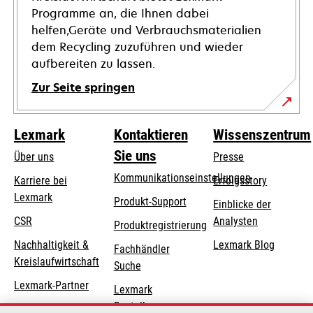
Programme an, die Ihnen dabei
helfen,Geräte und Verbrauchsmaterialien
dem Recycling zuzuführen und wieder
aufbereiten zu lassen.
Zur Seite springen
Lexmark
Kontaktieren
Wissenszentrum
Sie uns
Über uns
Presse
Kommunikationseinstellungen
Karriere bei
Erfolgsstory
Lexmark
wird
wird
Produkt-Support
Einblicke der
in
in
CSR
Analysten
Produktregistrierung
einer
einer
Nachhaltigkeit &
Lexmark Blog
Fachhändler
neuen
neuen
Kreislaufwirtschaft
Suche
Registerkarte
Registerkarte
geöffnet
geöffnet
Lexmark-Partner
Lexmark
Bestellungen