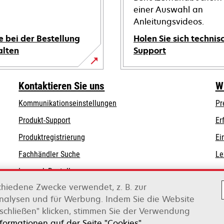
einer Auswahl an
Anleitungsvideos.
e bei der Bestellung
Holen Sie sich technis
alten
Support
wird
in
Kontaktieren Sie uns
W
einer
Kommunikationseinstellungen
Pr
neuen
wird
wird
Registerkarte
Produkt-Support
Er
in
in
geöffnet
Produktregistrierung
Ei
einer
einer
Fachhändler Suche
Le
neuen
neuen
Registerkarte
Registerkarte
Lexmark Bestellungen
geöffnet
geöffnet
chiedene Zwecke verwendet, z. B. zur
Lexmark Distributoren
Analysen und für Werbung. Indem Sie die Website
schließen" klicken, stimmen Sie der Verwendung
on Xerox
nformationen auf der Seite "Cookies".