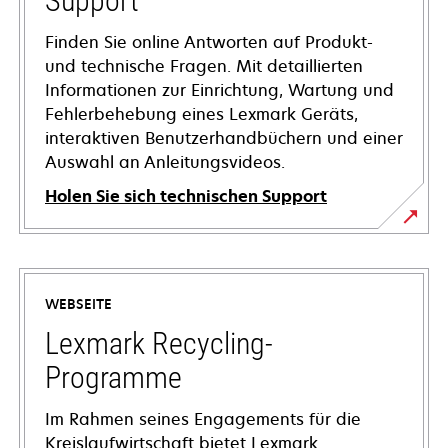
Support
Finden Sie online Antworten auf Produkt-
und technische Fragen. Mit detaillierten
Informationen zur Einrichtung, Wartung und
Fehlerbehebung eines Lexmark Geräts,
interaktiven Benutzerhandbüchern und einer
Auswahl an Anleitungsvideos.
Holen Sie sich technischen Support
wird
in
einer
WEBSEITE
neuen
Registerkarte
Lexmark Recycling-
geöffnet
Programme
Im Rahmen seines Engagements für die
Kreislaufwirtschaft bietet Lexmark