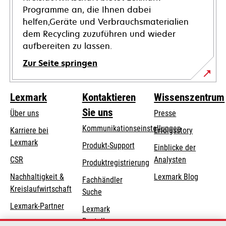
Programme an, die Ihnen dabei
helfen,Geräte und Verbrauchsmaterialien
dem Recycling zuzuführen und wieder
aufbereiten zu lassen.
Zur Seite springen
Lexmark
Kontaktieren
Wissenszentrum
Sie uns
Über uns
Presse
Kommunikationseinstellungen
Karriere bei
Erfolgsstory
Lexmark
wird
wird
Produkt-Support
Einblicke der
in
in
CSR
Analysten
Produktregistrierung
einer
einer
Nachhaltigkeit &
Lexmark Blog
Fachhändler
neuen
neuen
Kreislaufwirtschaft
Suche
Registerkarte
Registerkarte
geöffnet
geöffnet
Lexmark-Partner
Lexmark
Bestellungen