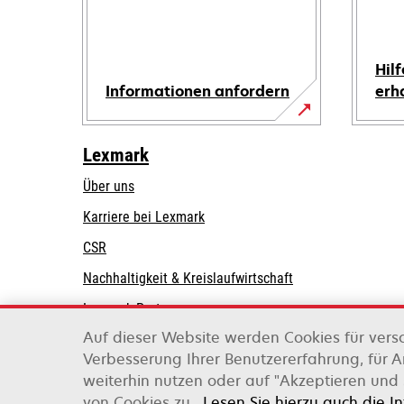
Hilf
Informationen anfordern
erh
Lexmark
Über uns
Karriere bei Lexmark
CSR
Nachhaltigkeit & Kreislaufwirtschaft
Lexmark-Partner
Auf dieser Website werden Cookies für vers
Verbesserung Ihrer Benutzererfahrung, für 
weiterhin nutzen oder auf "Akzeptieren und 
Lexmark International, Inc., ein Unternehmen v
von Cookies zu.
Lesen Sie hierzu auch die I