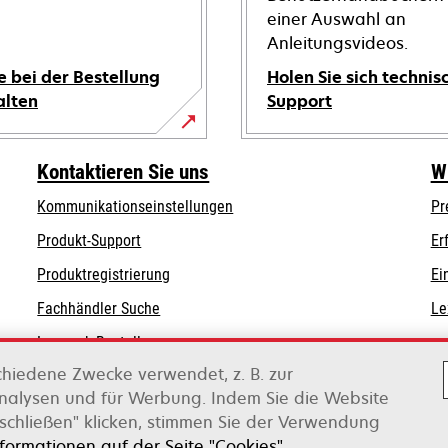
einer Auswahl an
Anleitungsvideos.
e bei der Bestellung
Holen Sie sich technis
alten
Support
wird
in
Kontaktieren Sie uns
W
einer
Kommunikationseinstellungen
Pr
neuen
wird
wird
Registerkarte
Produkt-Support
Er
in
in
geöffnet
Produktregistrierung
Ei
einer
einer
Fachhändler Suche
Le
neuen
neuen
Registerkarte
Registerkarte
Lexmark Bestellungen
geöffnet
geöffnet
chiedene Zwecke verwendet, z. B. zur
Lexmark Distributoren
Analysen und für Werbung. Indem Sie die Website
schließen" klicken, stimmen Sie der Verwendung
on Xerox
nformationen auf der Seite "Cookies".