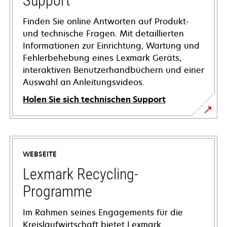
Support
Finden Sie online Antworten auf Produkt-
und technische Fragen. Mit detaillierten
Informationen zur Einrichtung, Wartung und
Fehlerbehebung eines Lexmark Geräts,
interaktiven Benutzerhandbüchern und einer
Auswahl an Anleitungsvideos.
Holen Sie sich technischen Support
wird
in
einer
WEBSEITE
neuen
Registerkarte
Lexmark Recycling-
geöffnet
Programme
Im Rahmen seines Engagements für die
Kreislaufwirtschaft bietet Lexmark