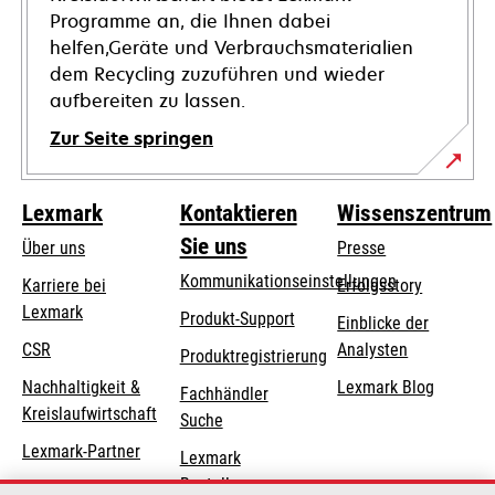
Programme an, die Ihnen dabei
helfen,Geräte und Verbrauchsmaterialien
dem Recycling zuzuführen und wieder
aufbereiten zu lassen.
Zur Seite springen
Lexmark
Kontaktieren
Wissenszentrum
Sie uns
Über uns
Presse
Kommunikationseinstellungen
Karriere bei
Erfolgsstory
Lexmark
wird
wird
Produkt-Support
Einblicke der
in
in
CSR
Analysten
Produktregistrierung
einer
einer
Nachhaltigkeit &
Lexmark Blog
Fachhändler
neuen
neuen
Kreislaufwirtschaft
Suche
Registerkarte
Registerkarte
geöffnet
geöffnet
Lexmark-Partner
Lexmark
Bestellungen