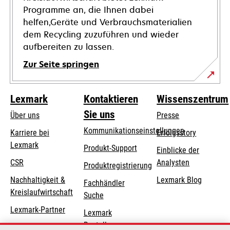
Programme an, die Ihnen dabei
helfen,Geräte und Verbrauchsmaterialien
dem Recycling zuzuführen und wieder
aufbereiten zu lassen.
Zur Seite springen
Lexmark
Kontaktieren
Wissenszentrum
Sie uns
Über uns
Presse
Kommunikationseinstellungen
Karriere bei
Erfolgsstory
Lexmark
wird
wird
Produkt-Support
Einblicke der
in
in
CSR
Analysten
Produktregistrierung
einer
einer
Nachhaltigkeit &
Lexmark Blog
Fachhändler
neuen
neuen
Kreislaufwirtschaft
Suche
Registerkarte
Registerkarte
geöffnet
geöffnet
Lexmark-Partner
Lexmark
Bestellungen