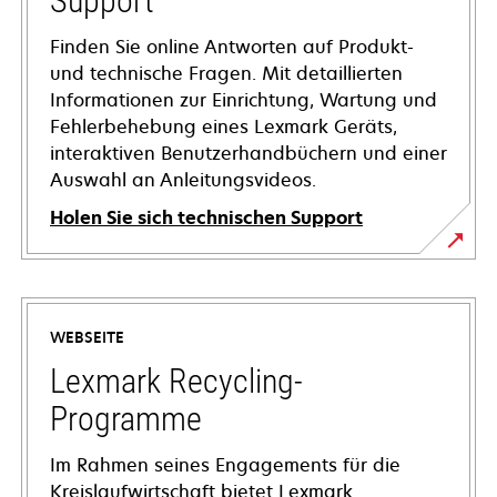
Support
Finden Sie online Antworten auf Produkt-
und technische Fragen. Mit detaillierten
Informationen zur Einrichtung, Wartung und
Fehlerbehebung eines Lexmark Geräts,
interaktiven Benutzerhandbüchern und einer
Auswahl an Anleitungsvideos.
Holen Sie sich technischen Support
wird
in
einer
WEBSEITE
neuen
Registerkarte
Lexmark Recycling-
geöffnet
Programme
Im Rahmen seines Engagements für die
Kreislaufwirtschaft bietet Lexmark