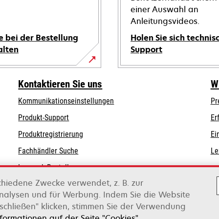
einer Auswahl an
Anleitungsvideos.
e bei der Bestellung
Holen Sie sich technis
alten
Support
wird
in
Kontaktieren Sie uns
W
einer
Kommunikationseinstellungen
Pr
neuen
wird
wird
Registerkarte
Produkt-Support
Er
in
in
geöffnet
Produktregistrierung
Ei
einer
einer
Fachhändler Suche
Le
neuen
neuen
Registerkarte
Registerkarte
Lexmark Bestellungen
geöffnet
geöffnet
chiedene Zwecke verwendet, z. B. zur
Lexmark Distributoren
Analysen und für Werbung. Indem Sie die Website
schließen" klicken, stimmen Sie der Verwendung
on Xerox
nformationen auf der Seite "Cookies".