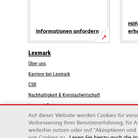
Hilf
Informationen anfordern
erh
Lexmark
Über uns
Karriere bei Lexmark
CSR
Nachhaltigkeit & Kreislaufwirtschaft
Lexmark-Partner
Auf dieser Website werden Cookies für vers
Verbesserung Ihrer Benutzererfahrung, für 
weiterhin nutzen oder auf "Akzeptieren und 
Lexmark International, Inc., ein Unternehmen v
von Cookies zu.
Lesen Sie hierzu auch die I