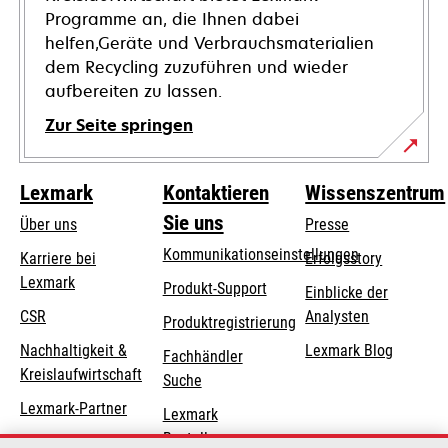
Programme an, die Ihnen dabei
helfen,Geräte und Verbrauchsmaterialien
dem Recycling zuzuführen und wieder
aufbereiten zu lassen.
Zur Seite springen
Lexmark
Kontaktieren
Wissenszentrum
Sie uns
Über uns
Presse
Kommunikationseinstellungen
Karriere bei
Erfolgsstory
Lexmark
wird
wird
Produkt-Support
Einblicke der
in
in
CSR
Analysten
Produktregistrierung
einer
einer
Nachhaltigkeit &
Lexmark Blog
Fachhändler
neuen
neuen
Kreislaufwirtschaft
Suche
Registerkarte
Registerkarte
geöffnet
geöffnet
Lexmark-Partner
Lexmark
Bestellungen