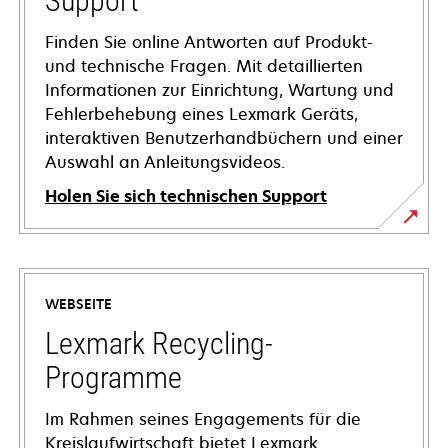
Support
Finden Sie online Antworten auf Produkt-
und technische Fragen. Mit detaillierten
Informationen zur Einrichtung, Wartung und
Fehlerbehebung eines Lexmark Geräts,
interaktiven Benutzerhandbüchern und einer
Auswahl an Anleitungsvideos.
Holen Sie sich technischen Support
wird
in
einer
WEBSEITE
neuen
Registerkarte
Lexmark Recycling-
geöffnet
Programme
Im Rahmen seines Engagements für die
Kreislaufwirtschaft bietet Lexmark