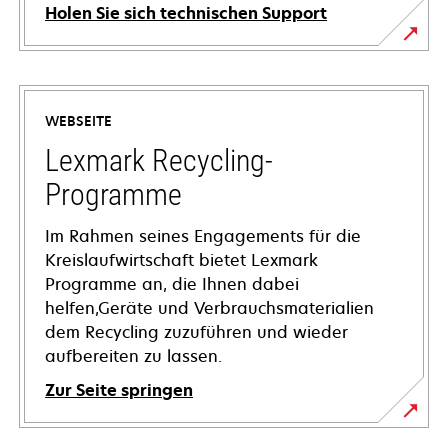
Holen Sie sich technischen Support
wird
in
einer
WEBSEITE
neuen
Registerkarte
Lexmark Recycling-
geöffnet
Programme
Im Rahmen seines Engagements für die
Kreislaufwirtschaft bietet Lexmark
Programme an, die Ihnen dabei
helfen,Geräte und Verbrauchsmaterialien
dem Recycling zuzuführen und wieder
aufbereiten zu lassen.
Zur Seite springen