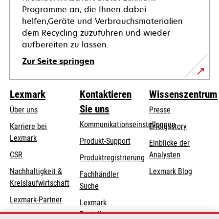
Programme an, die Ihnen dabei
helfen,Geräte und Verbrauchsmaterialien
dem Recycling zuzuführen und wieder
aufbereiten zu lassen.
Zur Seite springen
Lexmark
Kontaktieren
Wissenszentrum
Sie uns
Über uns
Presse
Kommunikationseinstellungen
Karriere bei
Erfolgsstory
Lexmark
wird
wird
Produkt-Support
Einblicke der
in
in
CSR
Analysten
Produktregistrierung
einer
einer
Nachhaltigkeit &
Lexmark Blog
Fachhändler
neuen
neuen
Kreislaufwirtschaft
Suche
Registerkarte
Registerkarte
geöffnet
geöffnet
Lexmark-Partner
Lexmark
Bestellungen