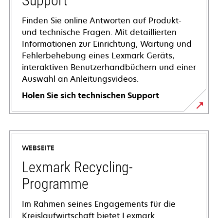
Support
Finden Sie online Antworten auf Produkt-
und technische Fragen. Mit detaillierten
Informationen zur Einrichtung, Wartung und
Fehlerbehebung eines Lexmark Geräts,
interaktiven Benutzerhandbüchern und einer
Auswahl an Anleitungsvideos.
Holen Sie sich technischen Support
wird
in
einer
WEBSEITE
neuen
Registerkarte
Lexmark Recycling-
geöffnet
Programme
Im Rahmen seines Engagements für die
Kreislaufwirtschaft bietet Lexmark