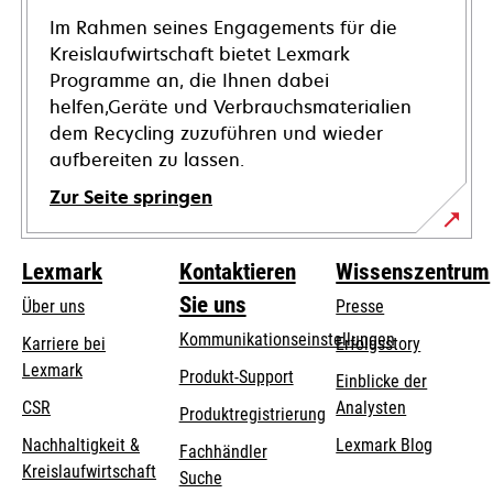
Im Rahmen seines Engagements für die
Kreislaufwirtschaft bietet Lexmark
Programme an, die Ihnen dabei
helfen,Geräte und Verbrauchsmaterialien
dem Recycling zuzuführen und wieder
aufbereiten zu lassen.
Zur Seite springen
Lexmark
Kontaktieren
Wissenszentrum
Sie uns
Über uns
Presse
Kommunikationseinstellungen
Karriere bei
Erfolgsstory
Lexmark
wird
wird
Produkt-Support
Einblicke der
in
in
CSR
Analysten
Produktregistrierung
einer
einer
Nachhaltigkeit &
Lexmark Blog
Fachhändler
neuen
neuen
Kreislaufwirtschaft
Suche
Registerkarte
Registerkarte