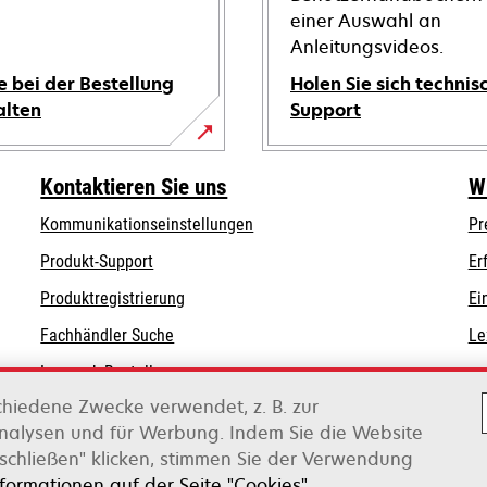
einer Auswahl an
Anleitungsvideos.
e bei der Bestellung
Holen Sie sich technis
alten
Support
wird
in
Kontaktieren Sie uns
W
einer
Kommunikationseinstellungen
Pr
neuen
wird
wird
Registerkarte
Produkt-Support
Er
in
in
geöffnet
Produktregistrierung
Ei
einer
einer
Fachhändler Suche
Le
neuen
neuen
Registerkarte
Registerkarte
Lexmark Bestellungen
geöffnet
geöffnet
chiedene Zwecke verwendet, z. B. zur
Lexmark Distributoren
Analysen und für Werbung. Indem Sie die Website
schließen" klicken, stimmen Sie der Verwendung
on Xerox
nformationen auf der Seite "Cookies".