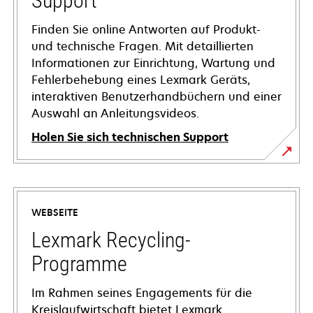
Support
Finden Sie online Antworten auf Produkt-
und technische Fragen. Mit detaillierten
Informationen zur Einrichtung, Wartung und
Fehlerbehebung eines Lexmark Geräts,
interaktiven Benutzerhandbüchern und einer
Auswahl an Anleitungsvideos.
Holen Sie sich technischen Support
wird
in
einer
WEBSEITE
neuen
Registerkarte
Lexmark Recycling-
geöffnet
Programme
Im Rahmen seines Engagements für die
Kreislaufwirtschaft bietet Lexmark