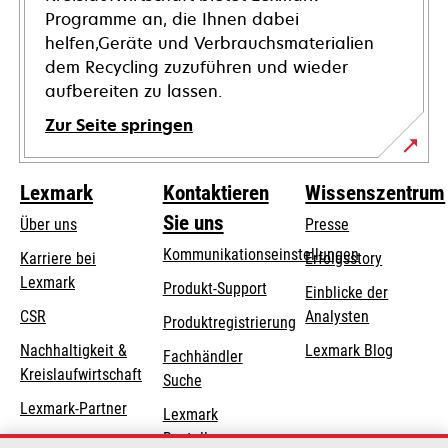
Programme an, die Ihnen dabei
helfen,Geräte und Verbrauchsmaterialien
dem Recycling zuzuführen und wieder
aufbereiten zu lassen.
Zur Seite springen
Lexmark
Kontaktieren
Wissenszentrum
Sie uns
Über uns
Presse
Kommunikationseinstellungen
Karriere bei
Erfolgsstory
Lexmark
wird
wird
Produkt-Support
Einblicke der
in
in
CSR
Analysten
Produktregistrierung
einer
einer
Nachhaltigkeit &
Lexmark Blog
Fachhändler
neuen
neuen
Kreislaufwirtschaft
Suche
Registerkarte
Registerkarte
geöffnet
geöffnet
Lexmark-Partner
Lexmark
Bestellungen