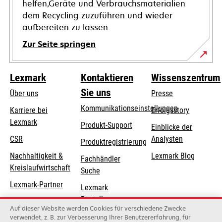
helfen,Geräte und Verbrauchsmaterialien
dem Recycling zuzuführen und wieder
aufbereiten zu lassen.
Zur Seite springen
Lexmark
Kontaktieren
Wissenszentrum
Sie uns
Über uns
Presse
Kommunikationseinstellungen
Karriere bei
Erfolgsstory
Lexmark
wird
wird
Produkt-Support
Einblicke der
in
in
CSR
Analysten
Produktregistrierung
einer
einer
Nachhaltigkeit &
Lexmark Blog
Fachhändler
neuen
neuen
Kreislaufwirtschaft
Suche
Registerkarte
Registerkarte
geöffnet
geöffnet
Lexmark-Partner
Lexmark
Bestellungen
Auf dieser Website werden Cookies für verschiedene Zwecke
Lexmark
verwendet, z. B. zur Verbesserung Ihrer Benutzererfahrung, für