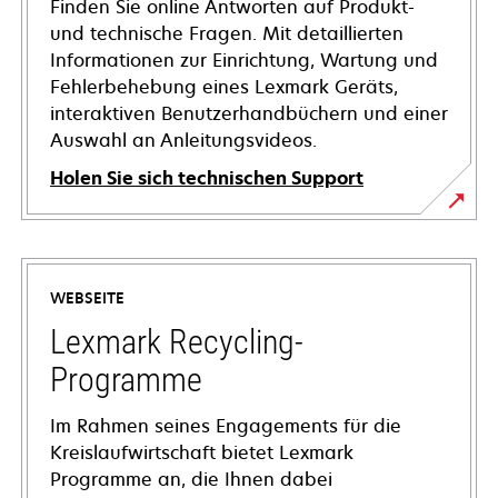
Finden Sie online Antworten auf Produkt-
und technische Fragen. Mit detaillierten
Informationen zur Einrichtung, Wartung und
Fehlerbehebung eines Lexmark Geräts,
interaktiven Benutzerhandbüchern und einer
Auswahl an Anleitungsvideos.
Holen Sie sich technischen Support
wird
in
einer
WEBSEITE
neuen
Registerkarte
Lexmark Recycling-
geöffnet
Programme
Im Rahmen seines Engagements für die
Kreislaufwirtschaft bietet Lexmark
Programme an, die Ihnen dabei