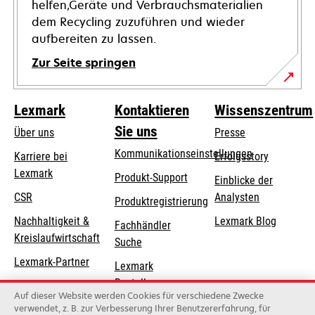
helfen,Geräte und Verbrauchsmaterialien
dem Recycling zuzuführen und wieder
aufbereiten zu lassen.
Zur Seite springen
Lexmark
Kontaktieren
Wissenszentrum
Sie uns
Über uns
Presse
Kommunikationseinstellungen
Karriere bei
Erfolgsstory
Lexmark
wird
wird
Produkt-Support
Einblicke der
in
in
CSR
Analysten
Produktregistrierung
einer
einer
Nachhaltigkeit &
Lexmark Blog
Fachhändler
neuen
neuen
Kreislaufwirtschaft
Suche
Registerkarte
Registerkarte
geöffnet
geöffnet
Lexmark-Partner
Lexmark
Bestellungen
Auf dieser Website werden Cookies für verschiedene Zwecke
Lexmark
verwendet, z. B. zur Verbesserung Ihrer Benutzererfahrung, für