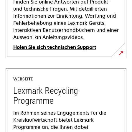
Finden Sie online Antworten auf Produkt-
und technische Fragen. Mit detaillierten
Informationen zur Einrichtung, Wartung und
Fehlerbehebung eines Lexmark Geräts,
interaktiven Benutzerhandbüchern und einer
Auswahl an Anleitungsvideos.
Holen Sie sich technischen Support
wird
in
einer
WEBSEITE
neuen
Registerkarte
Lexmark Recycling-
geöffnet
Programme
Im Rahmen seines Engagements für die
Kreislaufwirtschaft bietet Lexmark
Programme an, die Ihnen dabei