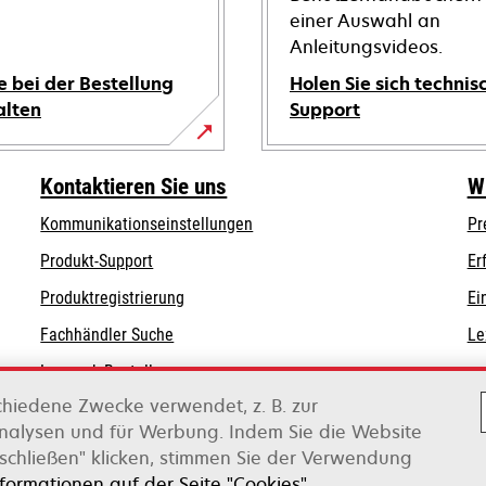
einer Auswahl an
Anleitungsvideos.
e bei der Bestellung
Holen Sie sich technis
alten
Support
wird
in
Kontaktieren Sie uns
W
einer
Kommunikationseinstellungen
Pr
neuen
wird
wird
Registerkarte
Produkt-Support
Er
in
in
geöffnet
Produktregistrierung
Ei
einer
einer
Fachhändler Suche
Le
neuen
neuen
Registerkarte
Registerkarte
Lexmark Bestellungen
geöffnet
geöffnet
chiedene Zwecke verwendet, z. B. zur
Lexmark Distributoren
Analysen und für Werbung. Indem Sie die Website
schließen" klicken, stimmen Sie der Verwendung
on Xerox
nformationen auf der Seite "Cookies".