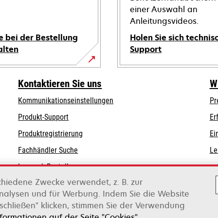
einer Auswahl an
Anleitungsvideos.
e bei der Bestellung
Holen Sie sich technis
alten
Support
wird
in
Kontaktieren Sie uns
W
einer
Kommunikationseinstellungen
Pr
neuen
wird
wird
Registerkarte
Produkt-Support
Er
in
in
geöffnet
Produktregistrierung
Ei
einer
einer
Fachhändler Suche
Le
neuen
neuen
Registerkarte
Registerkarte
Lexmark Bestellungen
geöffnet
geöffnet
chiedene Zwecke verwendet, z. B. zur
Lexmark Distributoren
Analysen und für Werbung. Indem Sie die Website
schließen" klicken, stimmen Sie der Verwendung
on Xerox
nformationen auf der Seite "Cookies".