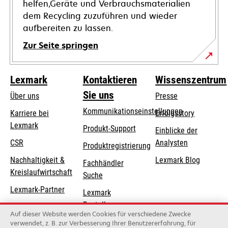
helfen,Geräte und Verbrauchsmaterialien
dem Recycling zuzuführen und wieder
aufbereiten zu lassen.
Zur Seite springen
Lexmark
Kontaktieren
Wissenszentrum
Sie uns
Über uns
Presse
Kommunikationseinstellungen
Karriere bei
Erfolgsstory
Lexmark
wird
wird
Produkt-Support
Einblicke der
in
in
CSR
Analysten
Produktregistrierung
einer
einer
Nachhaltigkeit &
Lexmark Blog
Fachhändler
neuen
neuen
Kreislaufwirtschaft
Suche
Registerkarte
Registerkarte
geöffnet
geöffnet
Lexmark-Partner
Lexmark
Bestellungen
Auf dieser Website werden Cookies für verschiedene Zwecke
Lexmark
verwendet, z. B. zur Verbesserung Ihrer Benutzererfahrung, für