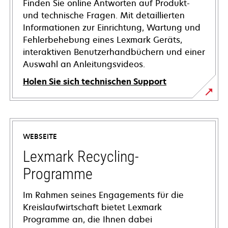
Finden Sie online Antworten auf Produkt-
und technische Fragen. Mit detaillierten
Informationen zur Einrichtung, Wartung und
Fehlerbehebung eines Lexmark Geräts,
interaktiven Benutzerhandbüchern und einer
Auswahl an Anleitungsvideos.
Holen Sie sich technischen Support
wird
in
einer
WEBSEITE
neuen
Registerkarte
Lexmark Recycling-
geöffnet
Programme
Im Rahmen seines Engagements für die
Kreislaufwirtschaft bietet Lexmark
Programme an, die Ihnen dabei