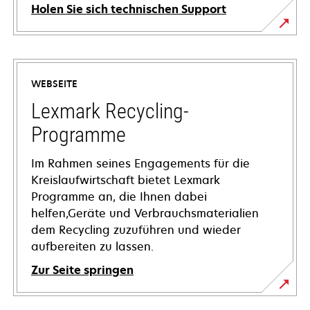
Holen Sie sich technischen Support
wird
in
einer
WEBSEITE
neuen
Registerkarte
Lexmark Recycling-
geöffnet
Programme
Im Rahmen seines Engagements für die
Kreislaufwirtschaft bietet Lexmark
Programme an, die Ihnen dabei
helfen,Geräte und Verbrauchsmaterialien
dem Recycling zuzuführen und wieder
aufbereiten zu lassen.
Zur Seite springen