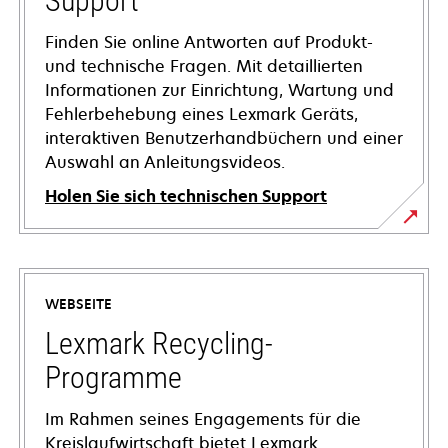
Support
Finden Sie online Antworten auf Produkt-
und technische Fragen. Mit detaillierten
Informationen zur Einrichtung, Wartung und
Fehlerbehebung eines Lexmark Geräts,
interaktiven Benutzerhandbüchern und einer
Auswahl an Anleitungsvideos.
Holen Sie sich technischen Support
wird
in
einer
WEBSEITE
neuen
Registerkarte
Lexmark Recycling-
geöffnet
Programme
Im Rahmen seines Engagements für die
Kreislaufwirtschaft bietet Lexmark