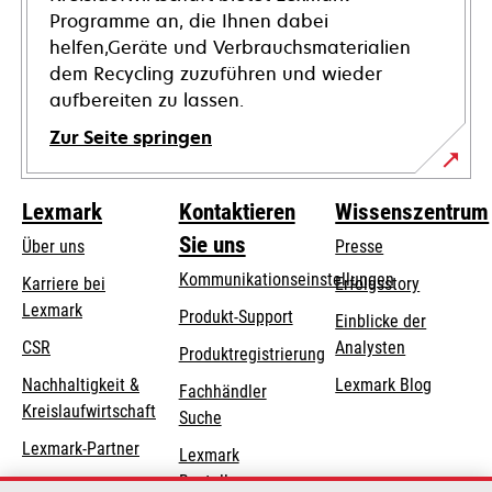
Programme an, die Ihnen dabei
helfen,Geräte und Verbrauchsmaterialien
dem Recycling zuzuführen und wieder
aufbereiten zu lassen.
Zur Seite springen
Lexmark
Kontaktieren
Wissenszentrum
Sie uns
Über uns
Presse
Kommunikationseinstellungen
Karriere bei
Erfolgsstory
Lexmark
wird
wird
Produkt-Support
Einblicke der
in
in
CSR
Analysten
Produktregistrierung
einer
einer
Nachhaltigkeit &
Lexmark Blog
Fachhändler
neuen
neuen
Kreislaufwirtschaft
Suche
Registerkarte
Registerkarte
geöffnet
geöffnet
Lexmark-Partner
Lexmark
Bestellungen