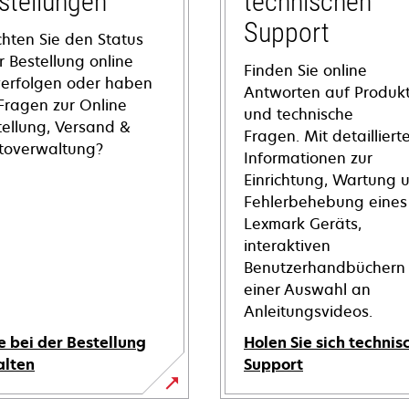
stellungen
technischen
Support
hten Sie den Status
r Bestellung online
Finden Sie online
verfolgen oder haben
Antworten auf Produkt
 Fragen zur Online
und technische
tellung, Versand &
Fragen. Mit detailliert
toverwaltung?
Informationen zur
Einrichtung, Wartung 
Fehlerbehebung eines
Lexmark Geräts,
interaktiven
Benutzerhandbüchern
einer Auswahl an
Anleitungsvideos.
e bei der Bestellung
Holen Sie sich technis
alten
Support
wird