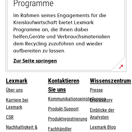
Programme
Im Rahmen seines Engagements für die
Kreislaufwirtschaft bietet Lexmark
Programme an, die Ihnen dabei
helfen,Geräte und Verbrauchsmaterialien
dem Recycling zuzuführen und wieder
aufbereiten zu lassen.
Zur Seite springen
Lexmark
Kontaktieren
Wissenszentrum
Sie uns
Über uns
Presse
Kommunikationseinstellungen
Karriere bei
Erfolgsstory
Lexmark
wird
wird
Produkt-Support
Einblicke der
in
in
CSR
Analysten
Produktregistrierung
einer
einer
Nachhaltigkeit &
Lexmark Blog
Fachhändler
neuen
neuen