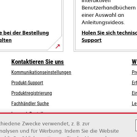
interaktiven
Benutzerhandbüchern
einer Auswahl an
Anleitungsvideos.
e bei der Bestellung
Holen Sie sich technis
alten
Support
wird
in
Kontaktieren Sie uns
W
einer
Kommunikationseinstellungen
Pr
neuen
wird
wird
Registerkarte
Produkt-Support
Er
in
in
geöffnet
Produktregistrierung
Ei
einer
einer
Fachhändler Suche
Le
neuen
neuen
Registerkarte
Registerkarte
Lexmark Bestellungen
geöffnet
geöffnet
chiedene Zwecke verwendet, z. B. zur
Lexmark Distributoren
Analysen und für Werbung. Indem Sie die Website