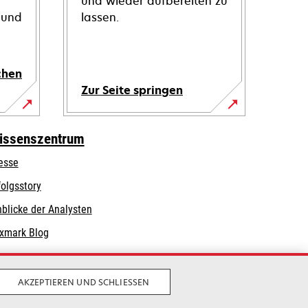
und wieder aufbereiten zu
 und
lassen.
chen
Zur Seite springen
issenszentrum
esse
folgsstory
nblicke der Analysten
xmark Blog
AKZEPTIEREN UND SCHLIESSEN