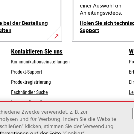
einer Auswahl an
Anleitungsvideos.
e bei der Bestellung
Holen Sie sich technis
alten
Support
wird
in
Kontaktieren Sie uns
W
einer
Kommunikationseinstellungen
Pr
neuen
wird
wird
Registerkarte
Produkt-Support
Er
in
in
geöffnet
Produktregistrierung
Ei
einer
einer
Fachhändler Suche
Le
neuen
neuen
Registerkarte
Registerkarte
Lexmark Bestellungen
geöffnet
geöffnet
chiedene Zwecke verwendet, z. B. zur
Lexmark Distributoren
Analysen und für Werbung. Indem Sie die Website
schließen" klicken, stimmen Sie der Verwendung
on Xerox
nformationen auf der Seite "Cookies".