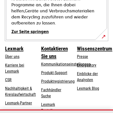
Programme an, die Ihnen dabei
helfen,Geräte und Verbrauchsmaterialien
dem Recycling zuzuführen und wieder
aufbereiten zu lassen.
Zur Seite springen
Lexmark
Kontaktieren
Wissenszentrum
Sie uns
Über uns
Presse
Kommunikationseinstellungen
Karriere bei
Erfolgsstory
Lexmark
wird
wird
Produkt-Support
Einblicke der
in
in
CSR
Analysten
Produktregistrierung
einer
einer
Nachhaltigkeit &
Lexmark Blog
Fachhändler
neuen
neuen
Kreislaufwirtschaft
Suche
Registerkarte
Registerkarte
geöffnet
geöffnet
Lexmark-Partner
Lexmark
Bestellungen