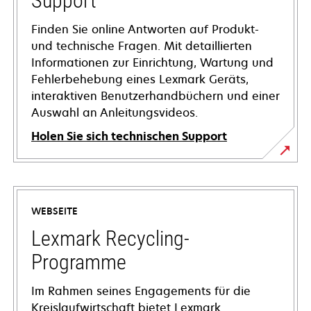
Support
Finden Sie online Antworten auf Produkt-
und technische Fragen. Mit detaillierten
Informationen zur Einrichtung, Wartung und
Fehlerbehebung eines Lexmark Geräts,
interaktiven Benutzerhandbüchern und einer
Auswahl an Anleitungsvideos.
Holen Sie sich technischen Support
wird
in
einer
WEBSEITE
neuen
Registerkarte
Lexmark Recycling-
geöffnet
Programme
Im Rahmen seines Engagements für die
Kreislaufwirtschaft bietet Lexmark