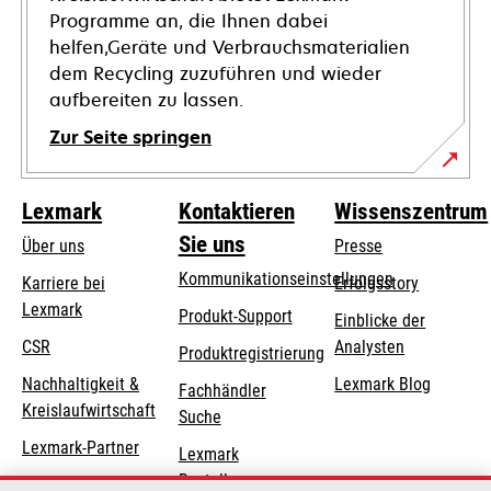
Programme an, die Ihnen dabei
helfen,Geräte und Verbrauchsmaterialien
dem Recycling zuzuführen und wieder
aufbereiten zu lassen.
Zur Seite springen
Lexmark
Kontaktieren
Wissenszentrum
Sie uns
Über uns
Presse
Kommunikationseinstellungen
Karriere bei
Erfolgsstory
Lexmark
wird
wird
Produkt-Support
Einblicke der
in
in
CSR
Analysten
Produktregistrierung
einer
einer
Nachhaltigkeit &
Lexmark Blog
Fachhändler
neuen
neuen
Kreislaufwirtschaft
Suche
Registerkarte
Registerkarte
geöffnet
geöffnet
Lexmark-Partner
Lexmark
Bestellungen