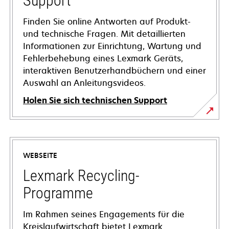
Support
Finden Sie online Antworten auf Produkt-
und technische Fragen. Mit detaillierten
Informationen zur Einrichtung, Wartung und
Fehlerbehebung eines Lexmark Geräts,
interaktiven Benutzerhandbüchern und einer
Auswahl an Anleitungsvideos.
Holen Sie sich technischen Support
wird
in
einer
WEBSEITE
neuen
Registerkarte
Lexmark Recycling-
geöffnet
Programme
Im Rahmen seines Engagements für die
Kreislaufwirtschaft bietet Lexmark