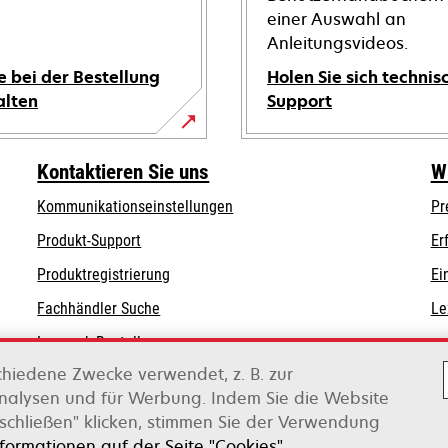
einer Auswahl an
Anleitungsvideos.
e bei der Bestellung
Holen Sie sich technis
alten
Support
wird
in
Kontaktieren Sie uns
W
einer
Kommunikationseinstellungen
Pr
neuen
wird
wird
Registerkarte
Produkt-Support
Er
in
in
geöffnet
Produktregistrierung
Ei
einer
einer
Fachhändler Suche
Le
neuen
neuen
Registerkarte
Registerkarte
Lexmark Bestellungen
geöffnet
geöffnet
chiedene Zwecke verwendet, z. B. zur
Lexmark Distributoren
Analysen und für Werbung. Indem Sie die Website
schließen" klicken, stimmen Sie der Verwendung
on Xerox
nformationen auf der Seite "Cookies".