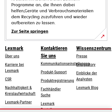
Programme an, die Ihnen dabei
helfen,Geräte und Verbrauchsmaterialien
dem Recycling zuzuführen und wieder
aufbereiten zu lassen.
Zur Seite springen
Lexmark
Kontaktieren
Wissenszentrum
Sie uns
Über uns
Presse
Kommunikationseinstellungen
Karriere bei
Erfolgsstory
Lexmark
wird
wird
Produkt-Support
Einblicke der
in
in
CSR
Analysten
Produktregistrierung
einer
einer
Nachhaltigkeit &
Lexmark Blog
Fachhändler
neuen
neuen
Kreislaufwirtschaft
Suche
Registerkarte
Registerkarte
geöffnet
geöffnet
Lexmark-Partner
Lexmark
Bestellungen