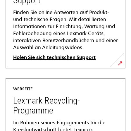
Support
Finden Sie online Antworten auf Produkt-
und technische Fragen. Mit detaillierten
Informationen zur Einrichtung, Wartung und
Fehlerbehebung eines Lexmark Geräts,
interaktiven Benutzerhandbüchern und einer
Auswahl an Anleitungsvideos.
Holen Sie sich technischen Support
wird
in
einer
WEBSEITE
neuen
Registerkarte
Lexmark Recycling-
geöffnet
Programme
Im Rahmen seines Engagements für die
Kreislaufwirtschaft bietet Lexmark