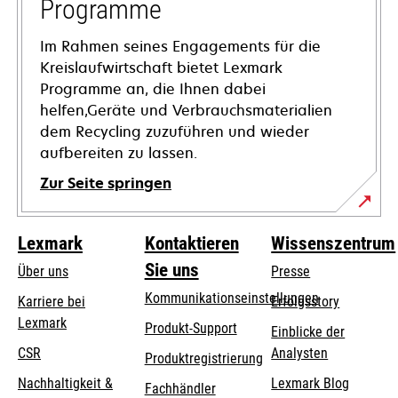
Programme
Im Rahmen seines Engagements für die
Kreislaufwirtschaft bietet Lexmark
Programme an, die Ihnen dabei
helfen,Geräte und Verbrauchsmaterialien
dem Recycling zuzuführen und wieder
aufbereiten zu lassen.
Zur Seite springen
Lexmark
Kontaktieren
Wissenszentrum
Sie uns
Über uns
Presse
Kommunikationseinstellungen
Karriere bei
Erfolgsstory
Lexmark
wird
wird
Produkt-Support
Einblicke der
in
in
CSR
Analysten
Produktregistrierung
einer
einer
Nachhaltigkeit &
Lexmark Blog
Fachhändler
neuen
neuen