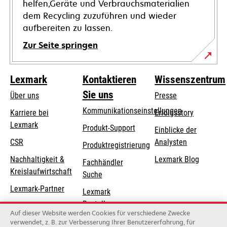
helfen,Geräte und Verbrauchsmaterialien
dem Recycling zuzuführen und wieder
aufbereiten zu lassen.
Zur Seite springen
Lexmark
Kontaktieren
Wissenszentrum
Sie uns
Über uns
Presse
Kommunikationseinstellungen
Karriere bei
Erfolgsstory
Lexmark
wird
wird
Produkt-Support
Einblicke der
in
in
CSR
Analysten
Produktregistrierung
einer
einer
Nachhaltigkeit &
Lexmark Blog
Fachhändler
neuen
neuen
Kreislaufwirtschaft
Suche
Registerkarte
Registerkarte
geöffnet
geöffnet
Lexmark-Partner
Lexmark
Bestellungen
Auf dieser Website werden Cookies für verschiedene Zwecke
Lexmark
verwendet, z. B. zur Verbesserung Ihrer Benutzererfahrung, für