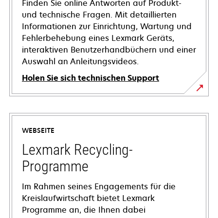
Finden Sie online Antworten auf Produkt-
und technische Fragen. Mit detaillierten
Informationen zur Einrichtung, Wartung und
Fehlerbehebung eines Lexmark Geräts,
interaktiven Benutzerhandbüchern und einer
Auswahl an Anleitungsvideos.
Holen Sie sich technischen Support
wird
in
einer
WEBSEITE
neuen
Registerkarte
Lexmark Recycling-
geöffnet
Programme
Im Rahmen seines Engagements für die
Kreislaufwirtschaft bietet Lexmark
Programme an, die Ihnen dabei