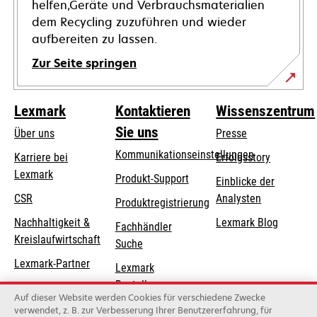
helfen,Geräte und Verbrauchsmaterialien
dem Recycling zuzuführen und wieder
aufbereiten zu lassen.
Zur Seite springen
Lexmark
Kontaktieren
Wissenszentrum
Sie uns
Über uns
Presse
Kommunikationseinstellungen
Karriere bei
Erfolgsstory
Lexmark
wird
wird
Produkt-Support
Einblicke der
in
in
CSR
Analysten
Produktregistrierung
einer
einer
Nachhaltigkeit &
Lexmark Blog
Fachhändler
neuen
neuen
Kreislaufwirtschaft
Suche
Registerkarte
Registerkarte
geöffnet
geöffnet
Lexmark-Partner
Lexmark
Bestellungen
Auf dieser Website werden Cookies für verschiedene Zwecke
Lexmark
verwendet, z. B. zur Verbesserung Ihrer Benutzererfahrung, für