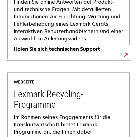
Finden Sie online Antworten auf Produkt-
und technische Fragen. Mit detaillierten
Informationen zur Einrichtung, Wartung und
Fehlerbehebung eines Lexmark Geräts,
interaktiven Benutzerhandbüchern und einer
Auswahl an Anleitungsvideos.
Holen Sie sich technischen Support
wird
in
einer
WEBSEITE
neuen
Registerkarte
Lexmark Recycling-
geöffnet
Programme
Im Rahmen seines Engagements für die
Kreislaufwirtschaft bietet Lexmark
Programme an, die Ihnen dabei